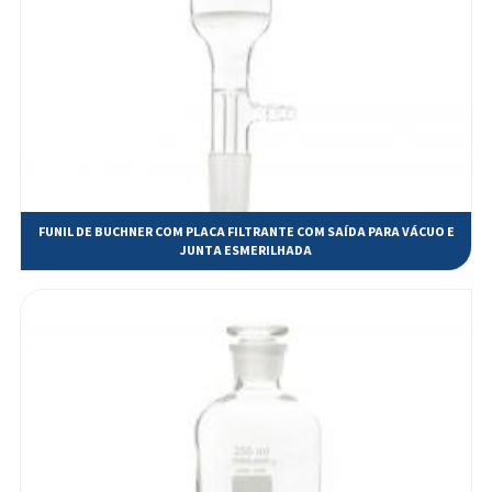
Frasco Borel com tampa
Frasco Conta Gotas âmbar
Frasco Conta Gotas Incolor
Frasco de ERLENMEYER boca estreita
Frasco de Kitazato para filtragem
FUNIL DE BUCHNER COM PLACA FILTRANTE COM SAÍDA PARA VÁCUO E
Frasco de MARIOTTE com saída para junta esmerilhada
JUNTA ESMERILHADA
Frasco de MARIOTTE com saída para mangueira
Frasco Erlenmeyer com rolha de polietileno
Frasco Erlenmeyer com tampa rosca GL 45
Frasco Lavador de Gás, tipo Dreschel com cilindro poroso e base de
polipropileno
Frasco Lavador de Gás, tipo Dreschel sem cilindro poroso e base de vidro