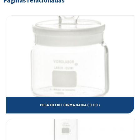
Páginas relacionadas
Coluna de vidro com torneira de PTFE e Balão de cap. 125 ml com junta
fêmea esmerilhada
Coluna de vidro com torneira de PTFE e Balão de cap. 250 ml com junta
fêmea esmerilhada
Coluna de vidro com torneira de PTFE e Balão de cap. 500 ml com junta
fêmea esmerilhada
Condensador de ALLIHN, tipo bola com duas juntas esmerilhadas
Condensador de GRAHAM, tipo serpentina com duas juntas esmerilhadas
Cone de vidro de Sedimentação de IMHOFF
Conjunto de Filtração para vácuo
Dessecador com luva e placa de porcelana
PESA FILTRO FORMA BAIXA ( D X H )
Extrator de SOXHLET completo
Frasco Armadilha de Wildman
Frasco B.O.D