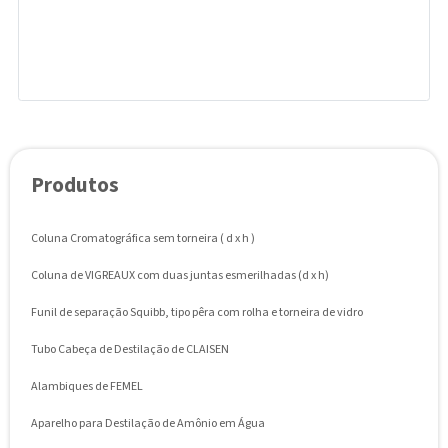
Produtos
Coluna Cromatográfica sem torneira ( d x h )
Coluna de VIGREAUX com duas juntas esmerilhadas (d x h)
Funil de separação Squibb, tipo pêra com rolha e torneira de vidro
Tubo Cabeça de Destilação de CLAISEN
Alambiques de FEMEL
Aparelho para Destilação de Amônio em Água