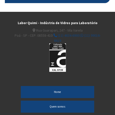
Tubo Conectante ângulo 105° com saída para vácuo
Tubo Conectante de 3 vias ângulo 75°
Labor Quimi - Indústria de Vidros para Laboratório
Tubo Conectante de 3 vias com juntas paralelas
Rua Guarapari, 247 - Vila Varela
Tubo Conectante reto com saída para vácuo
Poá - SP - CEP: 08558-410
(11) 4634-6900
(11) 99016-
6619
Tubo para centrifuga cônico conforme ASTM D-91 – D-96 – D-128
Tubo para centrifuga tipo pera conforme ASTM D-96
Tubo para Fermentação sem base
Viscosímetro de CANNON-FENSKE para líquido opaco
Viscosímetro de OSTWALD-FENSKE para líquido Transparente
Home
Quem somos