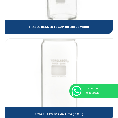
Frasco Reagente Boca Larga ÂMBAR com tampa de vidro
Frasco Reagente com rolha de vidro
Frasco Reagente com tampa rosca GL 45
FRASCO REAGENTE COM ROLHA DE VIDRO
Funil analítico haste curta
Funil de BUCHNER com placa filtrante com saída para vácuo e junta
esmerilhada
Funil de BUCHNER com placa filtrante de vidro sinterizado
Micro Bureta de BANG com torneira Rosca-Flow em PTFE
Pesa Filtro forma Alta ( d x h )
Pesa Filtro forma baixa ( d x h )
chamar no
WhatsApp
Picnômetro com termômetro -10°C + 50°C
Tubo Adaptador ângulo 105° tipo unha
PESA FILTRO FORMA ALTA ( D X H )
Tubo Conectante ângulo 105° com juntas esmerilhadas