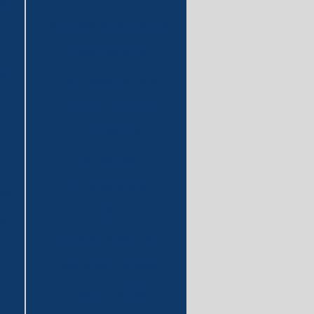
de
nte
Frasco lavador de drechsel
r o
Frasco mariotte
a
ua
Frasco reagente vidro
Frasco volumetrico
 os
Funil analítico
e
Funil buchner
ara
ar
Funil de separação
dos
Pesa filtro
o o
er
Picnômetro de vidro
 a
Placa de petri de vidro
m
s
Proveta graduada
 o