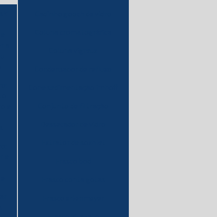
ski
Cadinho gooch de vidro
Coluna cromatográfica
 e
r a
Coluna vigreux
eu
o
Condensador de refluxo
ro:
Cone sedimentação imhoff
to
Conjunto de filtração
ro e
Dessecador de vidro
s
Extrator de soxhlet
ro:
r e
Frasco bod
te
Frasco conta gotas
ar
Frasco erlenmeyer
a
Frasco kitazato