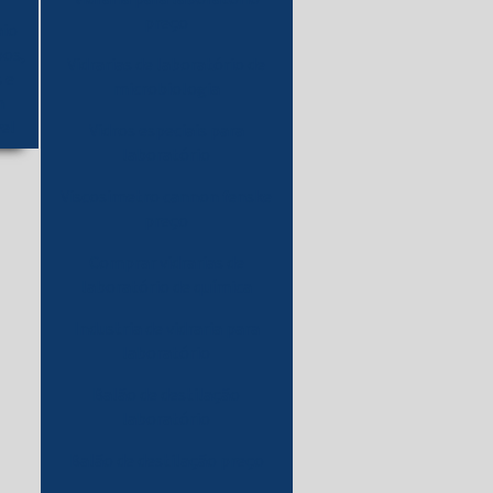
preço
aio
pos,
Vidrarias de laboratório de
 e
microbiologia
m
el
Vidros especiais para
laboratório
Viscosimetro cannon fenske
preço
Comprar vidrarias de
laboratório de química
Industria de vidraria para
laboratório
Balão de destilação
laboratório
Balão de destilação preço