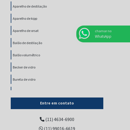
Aparelho de destilação
Aparelho de kipp
Aparelho de orsat
chamar no
WhatsApp
Balão de destilação
Balão volumétrico
Becker de vidro
Bureta de vidro
Cabeça de destilação
Entre em contato
Cadinho gooch de vidro
Coluna cromatográfica
(11) 4634-6900
(11) 99016-6619
Coluna vigreux