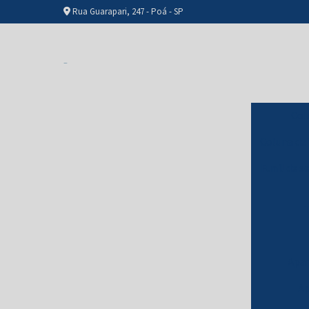
Rua Guarapari, 247 - Poá - SP
Col
Coluna de
Funil de s
T
Apar
Ap