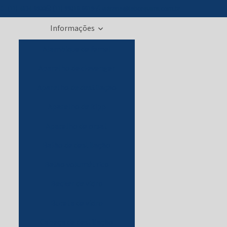
(11) 4634-6900
(11) 99016-6619
vidraria@laborquimi.com.br
Informações
Alambique de femel
Aparelho de clevenger
Aparelho de destilação
Aparelho de kipp
Aparelho de orsat
Balão de destilação
Balão volumétrico
Becker de vidro
Bureta de vidro
Cabeça de destilação