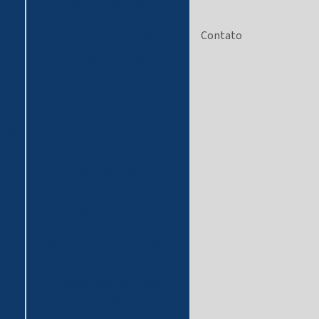
Reator de vidro
O
Tubo para centrifuga
Contato
rás
Tubos de ensaio de vidro
Tubos de vidro para
laboratório
 O
Viscosimetro cannon fenske
rás
em
Comprar vidraria para
e
laboratório
Fabrica de vidraria para
nte
laboratorio
Fabricante de vidraria para
ara
laboratório
s
Frascos de vidro para
laboratório
a-