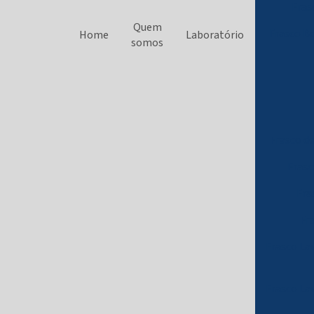
Fras
Quem
Frasco B
Home
Laboratório
somos
Frasco d
Frasc
Fra
Fr
Frasco Lav
Frasco La