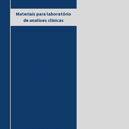
a
Materiais para laboratorio
ra
Materiais para laboratório
de analises clinicas
Material de laboratório
vidraria
a-
Proveta graduada onde
comprar
Proveta graduada preço
Tubos de ensaio de vidro
icas
preço
rios
Tubos de ensaio para
dro:
laboratório
ocê
er
VIDRARIA LABORATÓRIO
COMPRAR
o e
Vidraria para laboratório