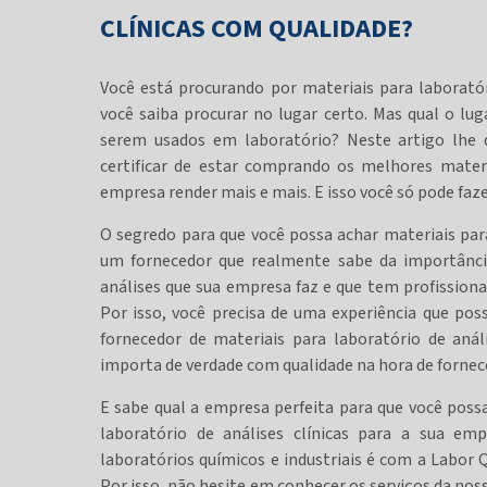
CLÍNICAS COM QUALIDADE?
Você está procurando por materiais para laboratór
você saiba procurar no lugar certo. Mas qual o lu
serem usados em laboratório? Neste artigo lhe 
certificar de estar comprando os melhores materi
empresa render mais e mais. E isso você só pode faz
O segredo para que você possa achar materiais para
um fornecedor que realmente sabe da importânci
análises que sua empresa faz e que tem profissiona
Por isso, você precisa de uma experiência que pos
fornecedor de materiais para laboratório de anál
importa de verdade com qualidade na hora de fornecer
E sabe qual a empresa perfeita para que você pos
laboratório de análises clínicas para a sua em
laboratórios químicos e industriais é com a Labor 
Por isso, não hesite em conhecer os serviços da n