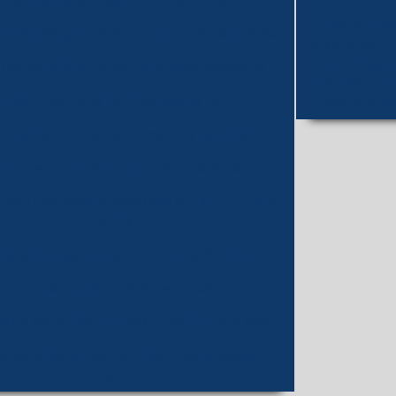
Tubo Adaptador ângulo 105° tipo unha
Tubos de Ens
ectante ângulo 105° com juntas esmerilhadas
de Vidro: Os Ti
As Vantagens
onectante ângulo 105° com saída para vácuo
Opções co
Tubo Conectante de 3 vias ângulo 75°
Preço Acessív
Conectante de 3 vias com juntas paralelas
o Conectante reto com saída para vácuo
 centrifuga cônico conforme ASTM D-91 – D-96
– D-128
ra centrifuga tipo pera conforme ASTM D-96
Tubo para Fermentação sem base
metro de CANNON-FENSKE para líquido opaco
símetro de OSTWALD-FENSKE para líquido
Transparente