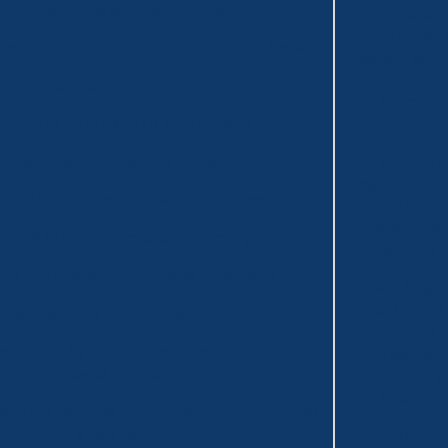
co Armadilha de Wildman
Frasco B.O.D
Balão de
Destilação: 
orel com tampa
Frasco Conta Gotas âmbar
Segredo por T
da Pureza
Frasco Conta Gotas Incolor
Química
Frasco de ERLENMEYER boca estreita
Frasco
Frasco de Kitazato para filtragem
Erlenmeyer:
Segredo por T
e MARIOTTE com saída para junta esmerilhada
da Ciência 
Cada Curva 
o de MARIOTTE com saída para mangueira
Volume
sco Erlenmeyer com rolha de polietileno
Frasco Reage
de Vidro: A
asco Erlenmeyer com tampa rosca GL 45
Escolha
ador de Gás, tipo Dreschel com cilindro poroso
Inteligente p
e base de polipropileno
Laboratório
Modernos
vador de Gás, tipo Dreschel sem cilindro poroso
e base de vidro
Frascos Cont