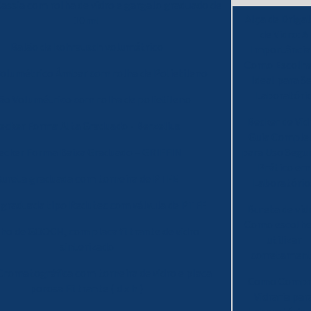
assia com rolha de vidro e gargalo graduado de
Alça de Drigal
10 ml
de Vidro: A
Balão de kohrausch volumétrico
Importância
Como Escolhe
volumétrico Âmbar com rolha de Polietileno
Ideal para S
Laboratóri
ão Volumétrico com rolha de polietileno
Becker de Vid
ecker Forma Alta Graduado - Berzelius
Guia Comple
ecker Forma Baixa Graduado – GRIFFIN
para Uso Segu
Prático em
ureta graduada com torneira de PTFE
Laboratório
 graduada tipo Redutec com válvula de PTFE
Bureta de vid
Como escolhe
ho de GOOCH, com placa filtrante de vidro
utilizar
sinterizado
corretamen
Cromatográfica com torneira de vidro e placa
Como Compr
porosa Filtrante ( d x h )
Vidraria par