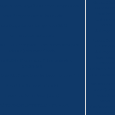
Gotas: O Gui
eagente Boca Larga ÂMBAR com tampa de vidro
Essencial pa
Escolher e
Frasco Reagente com rolha de vidro
Utilizar em
Diversas
rasco Reagente com tampa rosca GL 45
Aplicações
Funil analítico haste curta
Frascos Cont
 BUCHNER com placa filtrante com saída para
Gotas: Veja
vácuo e junta esmerilhada
Aplicações
Essenciais,
l de BUCHNER com placa filtrante de vidro
Cuidados e
sinterizado
Melhores Prát
para Laborató
eta de BANG com torneira Rosca-Flow em PTFE
Reatores de Vi
Pesa Filtro forma Alta ( d x h )
Tudo o Que V
Pesa Filtro forma baixa ( d x h )
Precisa Sab
Sobre
cnômetro com termômetro -10°C + 50°C
Funcionament
Aplicações