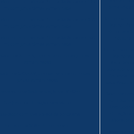
Laboratório 
 vidro com torneira de PTFE e Balão de cap. 125
Forma Eficie
ml com junta fêmea esmerilhada
Como Escolhe
 vidro com torneira de PTFE e Balão de cap. 250
Melhor Pes
ml com junta fêmea esmerilhada
Filtro para S
 vidro com torneira de PTFE e Balão de cap. 500
Indústria
ml com junta fêmea esmerilhada
Como Escolher
sador de ALLIHN, tipo bola com duas juntas
Melhores
esmerilhadas
Materiais d
Laboratório p
sador de GRAHAM, tipo serpentina com duas
Potencializ
juntas esmerilhadas
seus Resulta
ne de vidro de Sedimentação de IMHOFF
Descubra com
Funil Buchn
Conjunto de Filtração para vácuo
Revoluciona
Filtração e
ssecador com luva e placa de porcelana
Laboratório
Extrator de SOXHLET completo
Desvendando