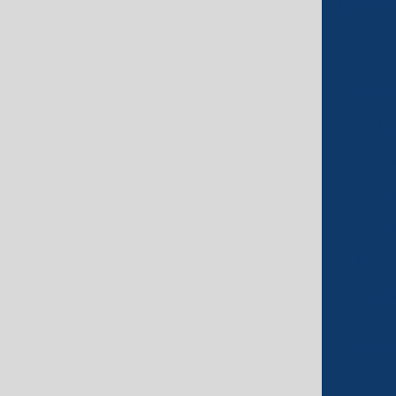
Balão de C
Balão 
Bal
B
B
B
Bureta
Cadin
Coluna 