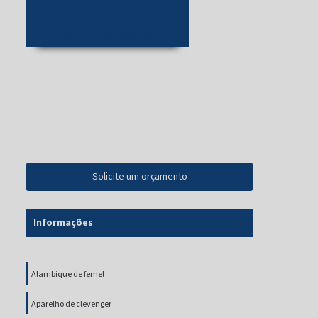
Pipeta volumétrica preço
Pipeta sorológica graduada
Solicite um orçamento
Informações
Alambique de femel
Aparelho de clevenger