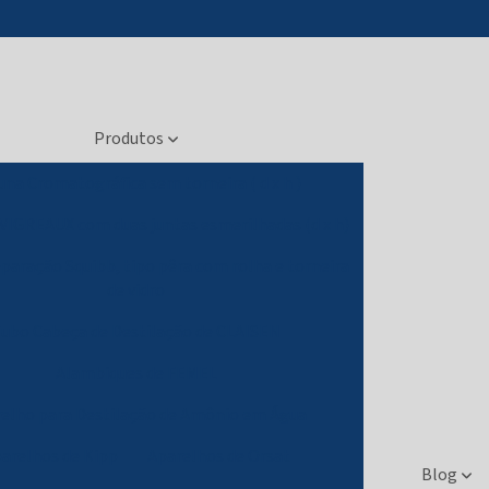
Produtos
una Cromatográfica sem torneira ( d x h )
 VIGREAUX com duas juntas esmerilhadas (d x h)
eparação Squibb, tipo pêra com rolha e torneira
de vidro
ubo Cabeça de Destilação de CLAISEN
Alambiques de FEMEL
elho para Destilação de Amônio em Água
arelhos de Kipp
Aparelhos de Orsat
Blog