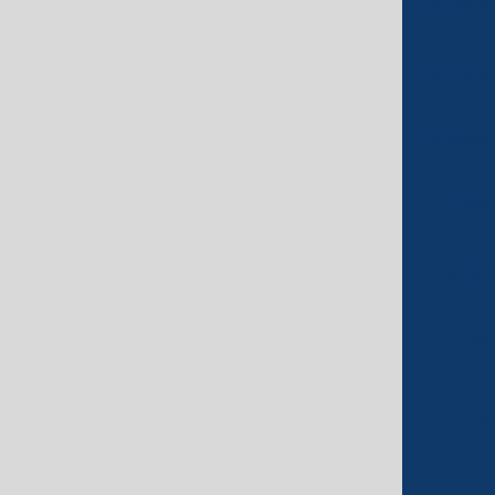
Coluna de
Coluna de
Coluna de
Conden
Conden
Co
De