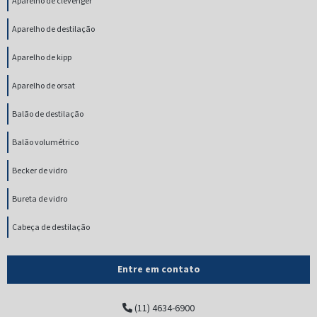
Aparelho de clevenger
Aparelho de destilação
Aparelho de kipp
Aparelho de orsat
Balão de destilação
Balão volumétrico
Becker de vidro
Bureta de vidro
Cabeça de destilação
Cadinho gooch de vidro
Entre em contato
Coluna cromatográfica
(11) 4634-6900
Coluna vigreux