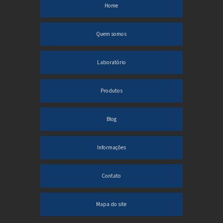
Proveta graduada preço
Home
Tubos de ensaio de vidro preço
Quem somos
Tubos de ensaio para laboratório
Laboratório
VIDRARIA LABORATÓRIO COMPRAR
Vidraria para laboratório preço
Produtos
Vidrarias de laboratório de microbiologia
Blog
Vidros especiais para laboratório
Viscosimetro cannon fenske preço
Informações
Comprar vidrarias de laboratório de química
Contato
Industria de vidraria para laboratório
Balão de destilação laboratório
Mapa do site