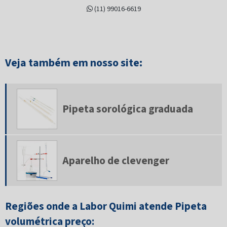
(11) 99016-6619
Condensador de refluxo
Cone sedimentação imhoff
Conjunto de filtração
Veja também em nosso site:
Dessecador de vidro
Extrator de soxhlet
Pipeta sorológica graduada
Frasco bod
Frasco conta gotas
Aparelho de clevenger
Frasco erlenmeyer
Frasco kitazato
Frasco lavador de drechsel
Regiões onde a Labor Quimi atende Pipeta
volumétrica preço:
Frasco mariotte