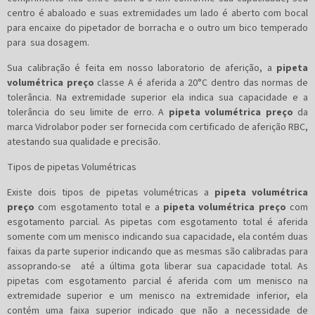
centro é abaloado e suas extremidades um lado é aberto com bocal
para encaixe do pipetador de borracha e o outro um bico temperado
para sua dosagem.
Sua calibração é feita em nosso laboratorio de aferição, a
pipeta
volumétrica preço
classe A é aferida a 20°C dentro das normas de
tolerância. Na extremidade superior ela indica sua capacidade e a
tolerância do seu limite de erro. A
pipeta volumétrica preço
da
marca Vidrolabor poder ser fornecida com certificado de aferição RBC,
atestando sua qualidade e precisão.
Tipos de pipetas Volumétricas
Existe dois tipos de pipetas volumétricas a
pipeta volumétrica
preço
com esgotamento total e a
pipeta volumétrica preço
com
esgotamento parcial. As pipetas com esgotamento total é aferida
somente com um menisco indicando sua capacidade, ela contém duas
faixas da parte superior indicando que as mesmas são calibradas para
assoprando-se até a última gota liberar sua capacidade total. As
pipetas com esgotamento parcial é aferida com um menisco na
extremidade superior e um menisco na extremidade inferior, ela
contém uma faixa superior indicado que não a necessidade de