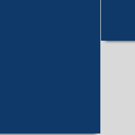
Tubo Adaptador ângulo 105° tipo unha
Tubos de Ens
ectante ângulo 105° com juntas esmerilhadas
de Vidro: Os Ti
As Vantagens
onectante ângulo 105° com saída para vácuo
Opções co
Tubo Conectante de 3 vias ângulo 75°
Preço Acessí
Conectante de 3 vias com juntas paralelas
o Conectante reto com saída para vácuo
 centrifuga cônico conforme ASTM D-91 – D-96
– D-128
ra centrifuga tipo pera conforme ASTM D-96
Tubo para Fermentação sem base
metro de CANNON-FENSKE para líquido opaco
osímetro de OSTWALD-FENSKE para líquido
Transparente