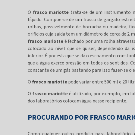
O
frasco mariotte
trata-se de um instrumento m
líquido. Compõe-se de um frasco de gargalo estrei
rolhas, possivelmente de borracha ou madeira, fi
orifícios cuja saída tem um diâmetro de cerca de 2 m
frasco mariotte
é fechado por uma rolha atravessa
colocado ao nível que se quiser, dependendo da 
inferior. É por esta que se dá o escoamento constan
que a água exerce pressão em todos os sentidos. 
constante de um gás bastando para isso fazer-se o 
O
frasco mariotte
pode variar entre 500 ml e 20 litr
O
frasco mariotte
é utilizado, por exemplo, em la
dos laboratórios colocam água nesse recipiente.
PROCURANDO POR FRASCO MARI
Como qualquer outro produto para laboratório,