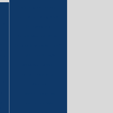
ski
Cadinho gooch de vidro
Coluna cromatográfica
 e
r a
Coluna vigreux
eu
o
Condensador de refluxo
ro:
Cone sedimentação imhoff
to
Conjunto de filtração
ro e
Dessecador de vidro
s
Extrator de soxhlet
ro:
r e
Frasco bod
te
Frasco conta gotas
ar
Frasco erlenmeyer
a
Frasco kitazato