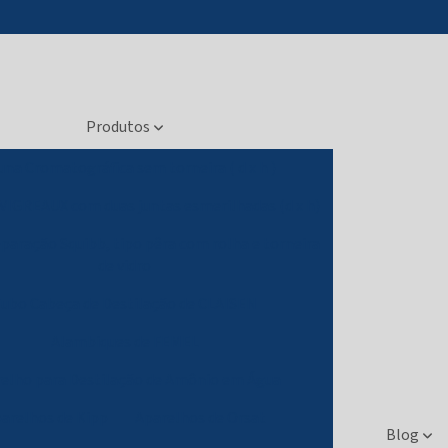
Produtos
una Cromatográfica sem torneira ( d x h )
 VIGREAUX com duas juntas esmerilhadas (d x h)
eparação Squibb, tipo pêra com rolha e torneira
de vidro
ubo Cabeça de Destilação de CLAISEN
Alambiques de FEMEL
elho para Destilação de Amônio em Água
arelhos de Kipp
Aparelhos de Orsat
Blog