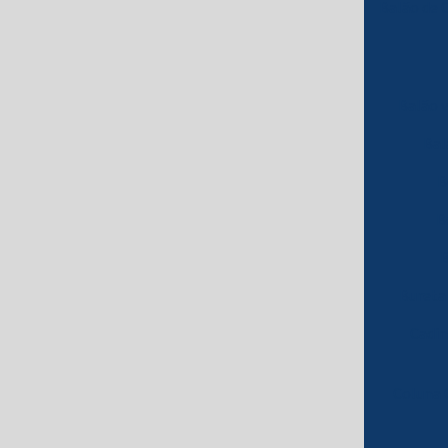
Balão de 
Balão 
Bal
B
B
B
Bureta
Cadin
Coluna 