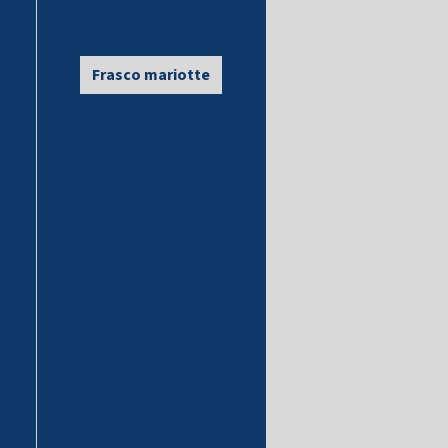
de
nte
Frasco lavador de drechsel
r o
Frasco mariotte
a
ua
Frasco reagente vidro
Frasco volumetrico
 os
Funil analítico
e
Funil buchner
ara
ar
Funil de separação
dos
Pesa filtro
o o
er
Picnômetro de vidro
 a
Placa de petri de vidro
m
s
Proveta graduada
 o