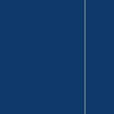
co Armadilha de Wildman
Frasco B.O.D
Balão de
Destilação: 
orel com tampa
Frasco Conta Gotas âmbar
Segredo por T
da Pureza
Frasco Conta Gotas Incolor
Química
Frasco de ERLENMEYER boca estreita
Frasco
Frasco de Kitazato para filtragem
Erlenmeyer:
Segredo por T
e MARIOTTE com saída para junta esmerilhada
da Ciência 
Cada Curva 
co de MARIOTTE com saída para mangueira
Volume
sco Erlenmeyer com rolha de polietileno
Frasco Reage
de Vidro: A
asco Erlenmeyer com tampa rosca GL 45
Escolha
vador de Gás, tipo Dreschel com cilindro poroso
Inteligente p
e base de polipropileno
Laboratório
Modernos
vador de Gás, tipo Dreschel sem cilindro poroso
e base de vidro
Frascos Cont