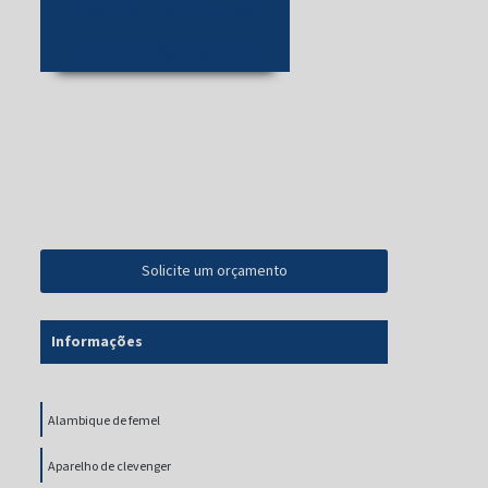
Pipeta volumétrica preço
Pipeta sorológica graduada
Solicite um orçamento
Informações
Alambique de femel
Aparelho de clevenger