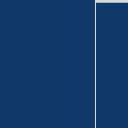
Cassia com rolha de vidro e gargalo graduado de
Alça de Drigal
10 ml
de Vidro: A
Balão de kohrausch volumétrico
Importância
Como Escolhe
volumétrico Âmbar com rolha de Polietileno
Ideal para S
Laboratóri
ão Volumétrico com rolha de polietileno
Becker de Vid
ecker Forma Alta Graduado - Berzelius
Guia Comple
ecker Forma Baixa Graduado – GRIFFIN
para Uso Segu
Prático em
ureta graduada com torneira de PTFE
Laboratório
 graduada tipo Redutec com válvula de PTFE
Bureta de vid
Como escolhe
ho de GOOCH, com placa filtrante de vidro
utilizar
sinterizado
corretamen
Cromatográfica com torneira de vidro e placa
Como Compr
porosa Filtrante ( d x h )
Vidraria par