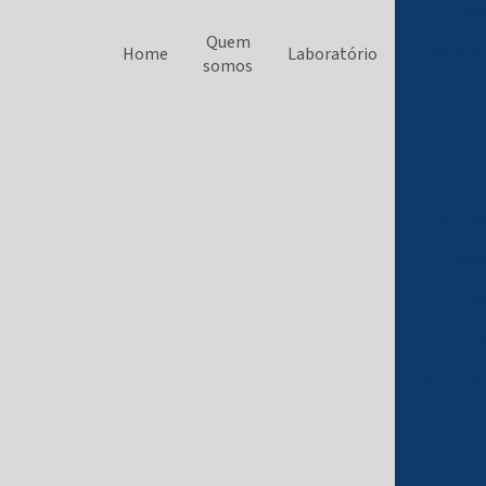
Fras
Quem
Frasco B
Home
Laboratório
somos
Frasco d
Fras
Fra
Fr
Frasco La
Frasco La