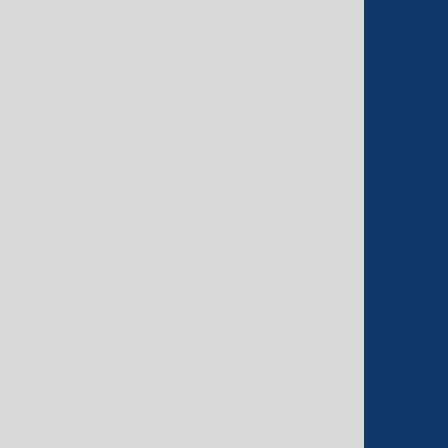
Coluna de
Coluna de
Coluna de
Conden
Conden
Co
De