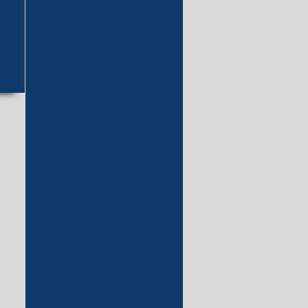
preço
aio
pos,
Vidrarias de laboratório de
 e
microbiologia
m
vel
Vidros especiais para
laboratório
Viscosimetro cannon fenske
preço
Comprar vidrarias de
laboratório de química
Industria de vidraria para
laboratório
Balão de destilação
laboratório
Balão de destilação preço