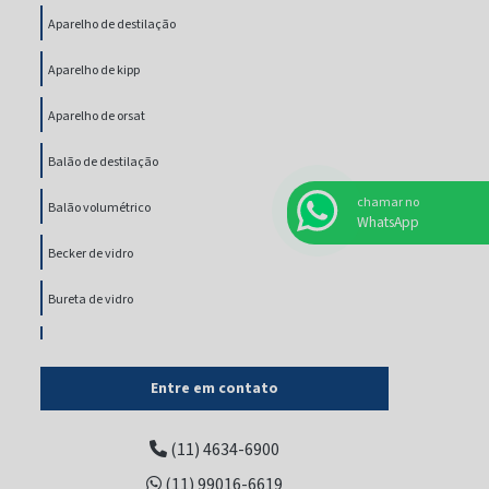
Aparelho de destilação
Aparelho de kipp
Aparelho de orsat
Balão de destilação
chamar no
Balão volumétrico
WhatsApp
Becker de vidro
Bureta de vidro
Cabeça de destilação
Entre em contato
Cadinho gooch de vidro
Coluna cromatográfica
(11) 4634-6900
(11) 99016-6619
Coluna vigreux