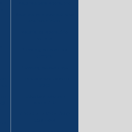
a
Materiais para laboratorio
ra
Materiais para laboratório de
analises clinicas
Material de laboratório
vidraria
a-
Proveta graduada onde
comprar
Proveta graduada preço
Tubos de ensaio de vidro
icas
preço
rios
Tubos de ensaio para
dro:
laboratório
ocê
er
VIDRARIA LABORATÓRIO
COMPRAR
o e
Vidraria para laboratório