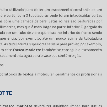
uito utilizado para obter um escoamento constante de um
to e curto, com 3 tubuladuras onde foram introduzidas curtas
xas com uma camada de cera. Estas rolhas são perfuradas por
ilimetros, mas que é mais larga na parte interior. O gargalo do
da por um tubo de vidro que desce no interior do frasco sendo
experiência, por exemplo, até um pouco acima da tubuladura
te. As tubuladuras superiores servem para provar, por exemplo,
Com este
frasco mariotte
também se consegue o escoamento
escoamento da água para o vaso que contém o gás.
os.
boratórios de biologia molecular. Geralmente os profissionais
OTTE
 o
frasco mariotte
deverá ter qualidade ímpar para que as