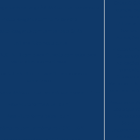
Gotas: O Gui
eagente Boca Larga ÂMBAR com tampa de vidro
Essencial pa
Escolher e
Frasco Reagente com rolha de vidro
Utilizar em
Diversas
rasco Reagente com tampa rosca GL 45
Aplicações
Funil analítico haste curta
Frascos Cont
 BUCHNER com placa filtrante com saída para
Gotas: Veja
vácuo e junta esmerilhada
Aplicações
Essenciais,
l de BUCHNER com placa filtrante de vidro
Cuidados e
sinterizado
Melhores Prát
para Laborató
eta de BANG com torneira Rosca-Flow em PTFE
Reatores de Vi
Pesa Filtro forma Alta ( d x h )
Tudo o Que V
Pesa Filtro forma baixa ( d x h )
Precisa Sab
Sobre
cnômetro com termômetro -10°C + 50°C
Funcionament
Aplicações