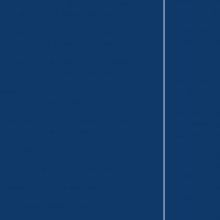
Laboratório 
 vidro com torneira de PTFE e Balão de cap. 125
Forma Eficie
ml com junta fêmea esmerilhada
Como Escolhe
 vidro com torneira de PTFE e Balão de cap. 250
Melhor Pes
ml com junta fêmea esmerilhada
Filtro para S
 vidro com torneira de PTFE e Balão de cap. 500
Indústria
ml com junta fêmea esmerilhada
Como Escolher
sador de ALLIHN, tipo bola com duas juntas
Melhores
esmerilhadas
Materiais d
Laboratório p
sador de GRAHAM, tipo serpentina com duas
Potencializ
juntas esmerilhadas
seus Resulta
ne de vidro de Sedimentação de IMHOFF
Descubra com
Funil Buchn
Conjunto de Filtração para vácuo
Revoluciona
Filtração e
ssecador com luva e placa de porcelana
Laboratório
Extrator de SOXHLET completo
Desvendando