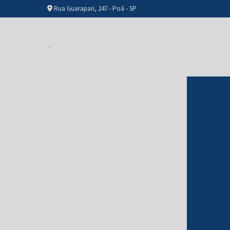
Rua Guarapari, 247 - Poá - SP
Col
Coluna de
Funil de s
T
Apar
Ap