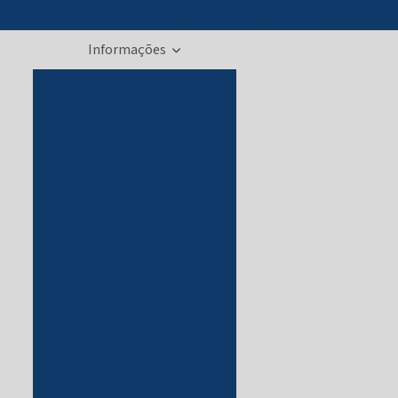
(11) 4634-6900
(11) 99016-6619
vidraria@laborquimi.com.br
Informações
Alambique de femel
Aparelho de clevenger
Aparelho de destilação
Aparelho de kipp
Aparelho de orsat
Balão de destilação
Balão volumétrico
Becker de vidro
Bureta de vidro
Cabeça de destilação