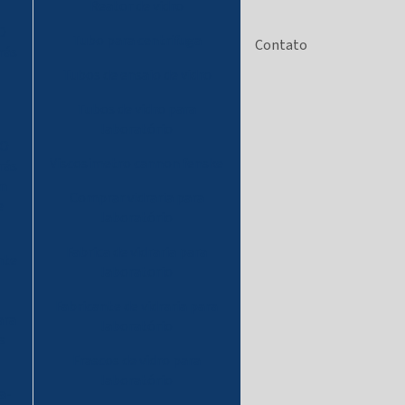
Reator de vidro
O
Tubo para centrifuga
Contato
rás
Tubos de ensaio de vidro
Tubos de vidro para
laboratório
 O
Viscosimetro cannon fenske
rás
em
Comprar vidraria para
e
laboratório
Fabrica de vidraria para
nte
laboratorio
Fabricante de vidraria para
ara
laboratório
s
Frascos de vidro para
laboratório
a-