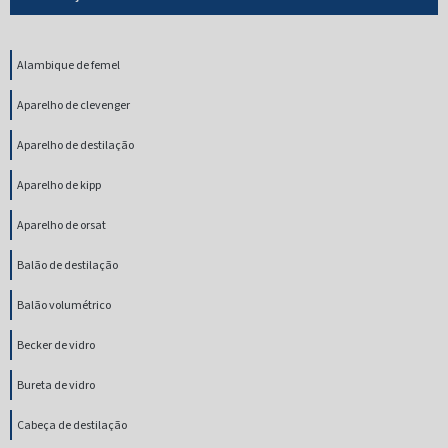
Alambique de femel
Aparelho de clevenger
Aparelho de destilação
Aparelho de kipp
Aparelho de orsat
Balão de destilação
Balão volumétrico
Becker de vidro
Bureta de vidro
Cabeça de destilação