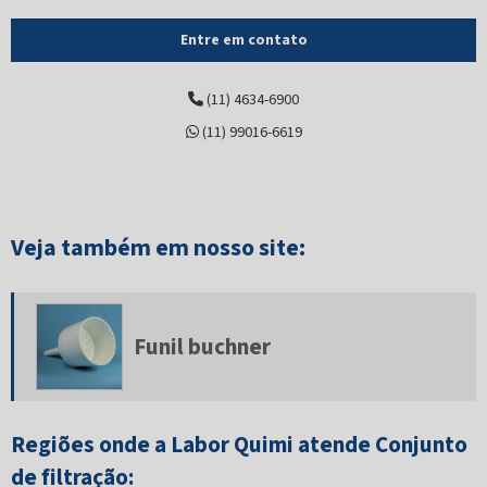
Cadinho gooch de vidro
Entre em contato
Coluna cromatográfica
(11) 4634-6900
Coluna vigreux
(11) 99016-6619
Condensador de refluxo
Cone sedimentação imhoff
Conjunto de filtração
Veja também em nosso site:
Dessecador de vidro
Extrator de soxhlet
Funil buchner
Frasco bod
Frasco conta gotas
Regiões onde a Labor Quimi atende Conjunto
Frasco erlenmeyer
de filtração: