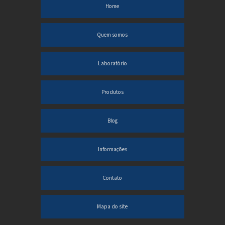
Home
Material de laboratório vidraria
Quem somos
Proveta graduada onde comprar
Proveta graduada preço
Laboratório
Tubos de ensaio de vidro preço
Produtos
Tubos de ensaio para laboratório
VIDRARIA LABORATÓRIO COMPRAR
Blog
Vidraria para laboratório preço
Informações
Vidrarias de laboratório de microbiologia
Vidros especiais para laboratório
Contato
Viscosimetro cannon fenske preço
Mapa do site
Comprar vidrarias de laboratório de química