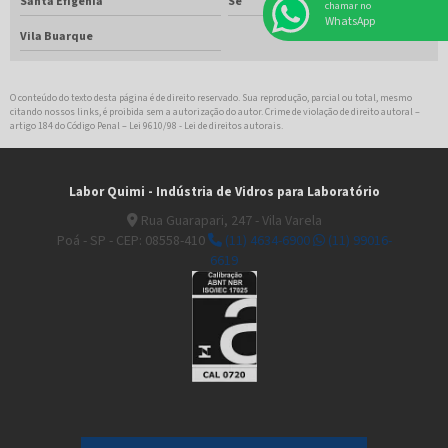
Proveta graduada
Santa Efigênia
Sé
chamar no
WhatsApp
Vila Buarque
Reator de vidro
Tubo para centrifuga
O conteúdo do texto desta página é de direito reservado. Sua reprodução, parcial ou total, mesmo
citando nossos links, é proibida sem a autorização do autor. Crime de violação de direito autoral –
Tubos de ensaio de vidro
artigo 184 do Código Penal –
Lei 9610/98 - Lei de direitos autorais
.
Tubos de vidro para laboratório
Labor Quimi - Indústria de Vidros para Laboratório
Viscosimetro cannon fenske
Rua Guarapari, 247 - Vila Varela
Poá - SP - CEP: 08558-410
(11) 4634-6900
(11) 99016-
Comprar vidraria para laboratório
6619
Fabrica de vidraria para laboratorio
Fabricante de vidraria para laboratório
Frascos de vidro para laboratório
Materiais para laboratorio
Materiais para laboratório de analises clinicas