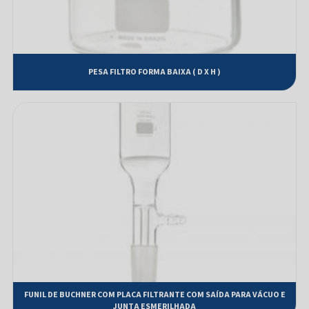
Cone de vidro de Sedimentação de IMHOFF
Conjunto de Filtração para vácuo
Dessecador com luva e placa de porcelana
PESA FILTRO FORMA BAIXA ( D X H )
Extrator de SOXHLET completo
Frasco Armadilha de Wildman
Frasco B.O.D
Frasco Borel com tampa
Frasco Conta Gotas âmbar
Frasco Conta Gotas Incolor
Frasco de ERLENMEYER boca estreita
Frasco de Kitazato para filtragem
FUNIL DE BUCHNER COM PLACA FILTRANTE COM SAÍDA PARA VÁCUO E
Frasco de MARIOTTE com saída para junta esmerilhada
JUNTA ESMERILHADA