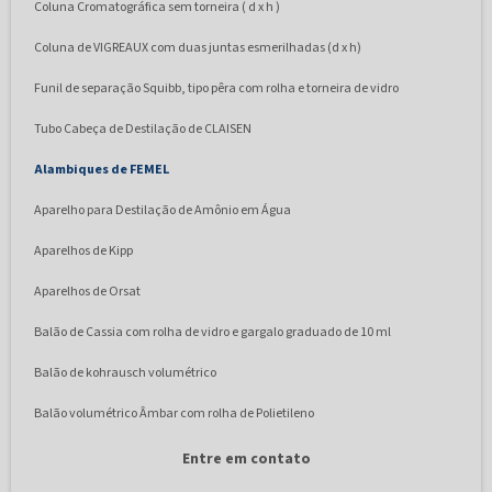
Coluna Cromatográfica sem torneira ( d x h )
Coluna de VIGREAUX com duas juntas esmerilhadas (d x h)
Funil de separação Squibb, tipo pêra com rolha e torneira de vidro
Tubo Cabeça de Destilação de CLAISEN
Alambiques de FEMEL
Aparelho para Destilação de Amônio em Água
Aparelhos de Kipp
Aparelhos de Orsat
Balão de Cassia com rolha de vidro e gargalo graduado de 10 ml
Balão de kohrausch volumétrico
Balão volumétrico Âmbar com rolha de Polietileno
Balão Volumétrico com rolha de polietileno
Entre em contato