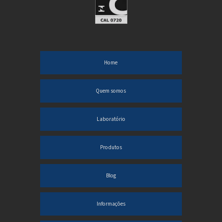
Tubo para Fermentação sem base
Viscosímetro de CANNON-FENSKE para líquido opaco
Viscosímetro de OSTWALD-FENSKE para líquido Transparente
Home
Quem somos
Laboratório
Produtos
Blog
Informações