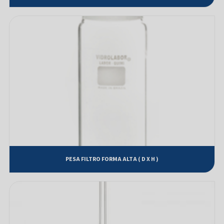
Frasco de MARIOTTE com saída para mangueira
Frasco Erlenmeyer com rolha de polietileno
Frasco Erlenmeyer com tampa rosca GL 45
Frasco Lavador de Gás, tipo Dreschel com cilindro poroso e base de
polipropileno
Frasco Lavador de Gás, tipo Dreschel sem cilindro poroso e base de vidro
Frasco Reagente Boca Larga ÂMBAR com tampa de vidro
Frasco Reagente com rolha de vidro
Frasco Reagente com tampa rosca GL 45
PESA FILTRO FORMA ALTA ( D X H )
Funil analítico haste curta
Funil de BUCHNER com placa filtrante com saída para vácuo e junta
esmerilhada
Funil de BUCHNER com placa filtrante de vidro sinterizado