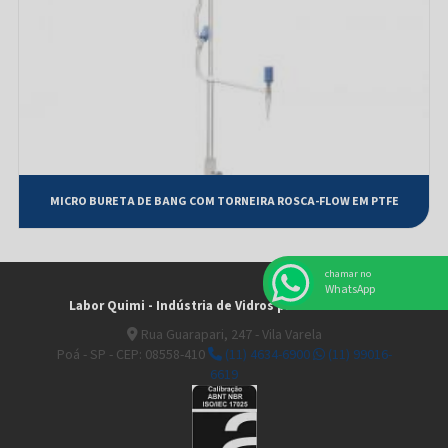
Micro Bureta de BANG com torneira Rosca-Flow em PTFE
Pesa Filtro forma Alta ( d x h )
Pesa Filtro forma baixa ( d x h )
Picnômetro com termômetro -10°C + 50°C
Tubo Adaptador ângulo 105° tipo unha
MICRO BURETA DE BANG COM TORNEIRA ROSCA-FLOW EM PTFE
Tubo Conectante ângulo 105° com juntas esmerilhadas
Tubo Conectante ângulo 105° com saída para vácuo
chamar no
Tubo Conectante de 3 vias ângulo 75°
WhatsApp
Labor Quimi - Indústria de Vidros para Laboratório
Tubo Conectante de 3 vias com juntas paralelas
Rua Guarapari, 247 - Vila Varela
Tubo Conectante reto com saída para vácuo
Poá - SP - CEP: 08558-410
(11) 4634-6900
(11) 99016-
6619
Tubo para centrifuga cônico conforme ASTM D-91 – D-96 – D-128
Tubo para centrifuga tipo pera conforme ASTM D-96