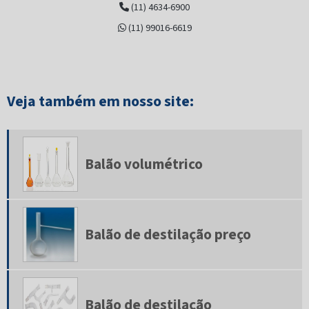
(11) 4634-6900
Coluna vigreux
(11) 99016-6619
Condensador de refluxo
Cone sedimentação imhoff
Conjunto de filtração
Veja também em nosso site:
Dessecador de vidro
Extrator de soxhlet
Balão volumétrico
Frasco bod
Frasco conta gotas
Balão de destilação preço
Frasco erlenmeyer
Frasco kitazato
Frasco lavador de drechsel
Balão de destilação