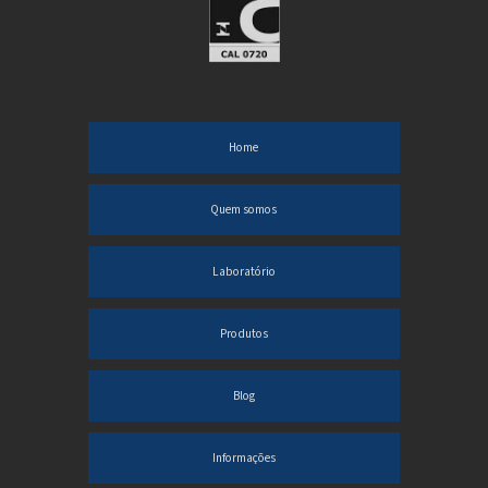
Proveta graduada preço
Tubos de ensaio de vidro preço
Tubos de ensaio para laboratório
Home
VIDRARIA LABORATÓRIO COMPRAR
Vidraria para laboratório preço
Quem somos
Vidrarias de laboratório de microbiologia
Laboratório
Vidros especiais para laboratório
Produtos
Viscosimetro cannon fenske preço
Comprar vidrarias de laboratório de química
Blog
Industria de vidraria para laboratório
Informações
Balão de destilação laboratório