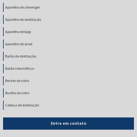
Aparelho de clevenger
Aparelho de destilação
Aparelho de kipp
Aparelho de orsat
Balão de destilação
Balão volumétrico
Becker de vidro
Bureta de vidro
Cabeça de destilação
Cadinho gooch de vidro
Entre em contato
Coluna cromatográfica