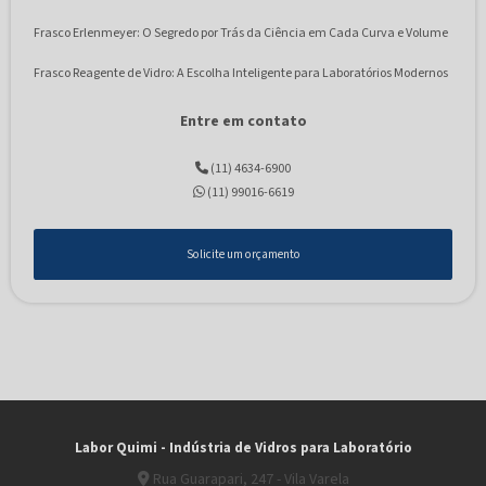
Frasco Erlenmeyer: O Segredo por Trás da Ciência em Cada Curva e Volume
Frasco Reagente de Vidro: A Escolha Inteligente para Laboratórios Modernos
Frascos Conta-Gotas: O Guia Essencial para Escolher e Utilizar em Diversas
Entre em contato
Aplicações
(11) 4634-6900
Frascos Conta-Gotas: Veja Aplicações Essenciais, Cuidados e Melhores
Práticas para Laboratórios
(11) 99016-6619
Reatores de Vidro: Tudo o Que Você Precisa Saber Sobre Funcionamento e
Aplicações
Solicite um orçamento
Tubos de Ensaio de Vidro: Os Tipos, As Vantagens e Opções com
Preço Acessível
Labor Quimi - Indústria de Vidros para Laboratório
Rua Guarapari, 247 - Vila Varela