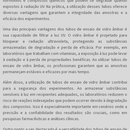
hormônios e compostos químicos que podem se degradar quando
expostos à radiação UV. Na prática, a utilização desses tubos oferece
diversas vantagens que garantem a integridade das amostras e a
eficácia dos experimentos.
Uma das principais vantagens dos tubos de ensaio de vidro âmbar é
sua capacidade de filtrar a luz UV. O vidro âmbar é projetado para
bloquear a radiação ultravioleta, protegendo as substâncias
armazenadas de degradação e perda de eficácia. Por exemplo, em
laboratórios que trabalham com vitaminas, a exposição à luz pode levar
à oxidação e à perda de propriedades benéficas. Ao utilizar tubos de
ensaio de vidro âmbar, os profissionais garantem que as amostras
permaneçam estáveis e eficazes por mais tempo.
Além disso, a utilização de tubos de ensaio de vidro âmbar contribui
para a segurança dos experimentos. Ao armazenar substâncias
sensíveis à luz em recipientes adequados, os laboratórios reduzem o
risco de reações indesejadas que podem ocorrer devido à degradação
dos compostos. Isso é especialmente importante em cenários onde a
precisão e a confiabilidade dos resultados são cruciais, como em
pesquisas farmacêuticas e análises clínicas.
Outro ponto a ser destacado é a versatilidade dos tubos de ensaio de