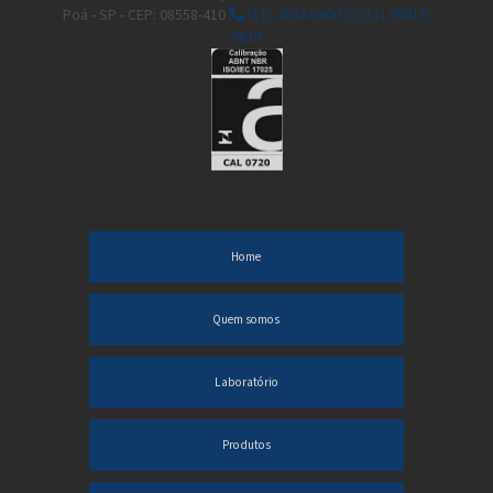
Poá - SP - CEP: 08558-410
(11) 4634-6900
(11) 99016-
6619
Home
Quem somos
Laboratório
Produtos