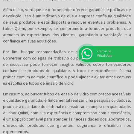
Além disso, verifique se o fornecedor oferece garantias e políticas de
devolução. Isso é um indicativo de que a empresa confia na qualidade
de seus produtos e está disposta a resolver eventuais problemas. A
Labor Quimi, por exemplo, se compromete a fornecer produtos que
atendam às expectativas dos clientes, garantindo a satisfação e a
confiança em suas aquisições.
chamar no
Por fim, busque recomendações de outros profissionais da área.
WhatsApp
Conversar com colegas de trabalho ou participar de fóruns e grupos
de discussão pode fornecer insights valiosos sobre fornecedores
confiáveis e produtos de qualidade. A troca de experiências é uma
prática comum no meio científico e pode ajudar a evitar erros comuns
na escolha de tubos de ensaio de vidro.
Em resumo, ao buscar tubos de ensaio de vidro com preços acessíveis
e qualidade garantida, é fundamental realizar uma pesquisa cuidadosa,
priorizar a qualidade do material e considerar a compra em quantidade.
A Labor Quimi, com sua experiência e compromisso com a excelência,
é uma opção confiável para atender às necessidades dos laboratórios,
oferecendo produtos que garantem segurança e eficiência nos
experimentos.