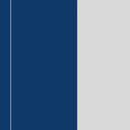
ia
Materiais para laboratorio
ra
Materiais para laboratório de
analises clinicas
m
Material de laboratório
vidraria
a-
Proveta graduada onde
comprar
Proveta graduada preço
Tubos de ensaio de vidro
icas
preço
rios
Tubos de ensaio para
dro:
laboratório
ocê
er
VIDRARIA LABORATÓRIO
COMPRAR
o e
Vidraria para laboratório