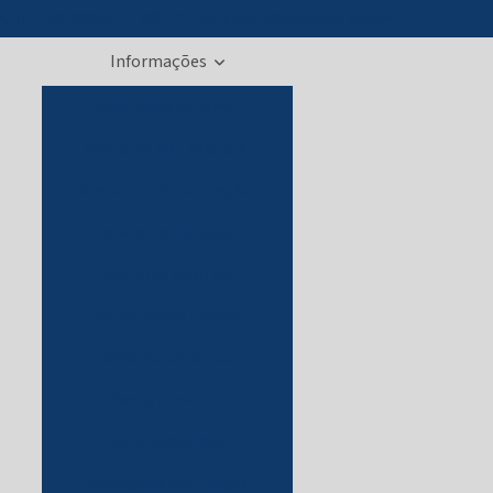
(11) 4634-6900
(11) 99016-6619
vidraria@laborquimi.com.br
Informações
Alambique de femel
Aparelho de clevenger
Aparelho de destilação
Aparelho de kipp
Aparelho de orsat
Balão de destilação
Balão volumétrico
Becker de vidro
Bureta de vidro
Cabeça de destilação