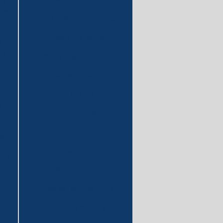
de
nte
Frasco lavador de drechsel
r o
Frasco mariotte
a
ua
Frasco reagente vidro
Frasco volumetrico
r os
Funil analítico
e
Funil buchner
ara
ar
Funil de separação
dos
Pesa filtro
o o
er
Picnômetro de vidro
 a
Placa de petri de vidro
m
s
Proveta graduada
 o