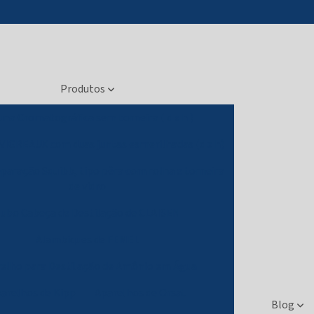
Produtos
una Cromatográfica sem torneira ( d x h )
 VIGREAUX com duas juntas esmerilhadas (d x h)
eparação Squibb, tipo pêra com rolha e torneira
de vidro
ubo Cabeça de Destilação de CLAISEN
Alambiques de FEMEL
elho para Destilação de Amônio em Água
arelhos de Kipp
Aparelhos de Orsat
Blog