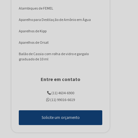
Alambiques de FEMEL
Aparelho para Destilação de Amônio em Água
Aparelhos de Kipp
Aparelhos de Orsat
Balão de Cassia com rolha de vidro e gargalo
graduado de 10 ml
Balão de kohrausch volumétrico
Entre em contato
Balão volumétrico Âmbar com rolha de Polietileno
(11) 4634-6900
Balão Volumétrico com rolha de polietileno
(11) 99016-6619
Becker Forma Alta Graduado - Berzelius
Becker Forma Baixa Graduado – GRIFFIN
Solicite um orçamento
Bureta graduada com torneira de PTFE