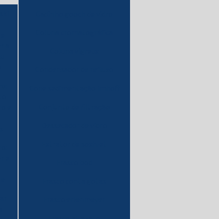
ski
Cadinho gooch de vidro
Coluna cromatográfica
 e
r a
Coluna vigreux
eu
o
Condensador de refluxo
ro:
Cone sedimentação imhoff
to
Conjunto de filtração
ro e
Dessecador de vidro
s
Extrator de soxhlet
ro:
r e
Frasco bod
te
Frasco conta gotas
ar
Frasco erlenmeyer
a
Frasco kitazato