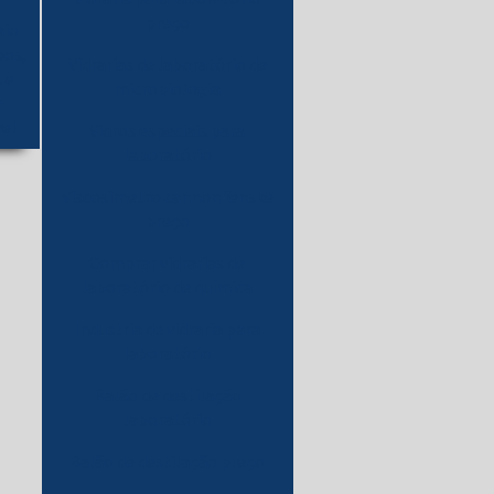
preço
aio
pos,
Vidrarias de laboratório de
 e
microbiologia
m
vel
Vidros especiais para
laboratório
Viscosimetro cannon fenske
preço
Comprar vidrarias de
laboratório de química
Industria de vidraria para
laboratório
Balão de destilação
laboratório
Balão de destilação preço