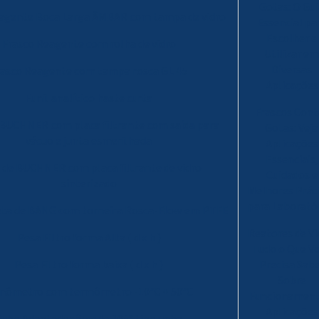
Gotas: O Gu
eagente Boca Larga ÂMBAR com tampa de vidro
Essencial pa
Escolher e
Frasco Reagente com rolha de vidro
Utilizar e
Diversas
rasco Reagente com tampa rosca GL 45
Aplicações
Funil analítico haste curta
Frascos Cont
 BUCHNER com placa filtrante com saída para
Gotas: Veja
vácuo e junta esmerilhada
Aplicações
Essenciais,
l de BUCHNER com placa filtrante de vidro
Cuidados e
sinterizado
Melhores Prát
para Laborató
eta de BANG com torneira Rosca-Flow em PTFE
Reatores de Vi
Pesa Filtro forma Alta ( d x h )
Tudo o Que V
Pesa Filtro forma baixa ( d x h )
Precisa Sab
Sobre
cnômetro com termômetro -10°C + 50°C
Funcionament
Aplicações