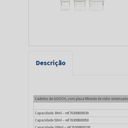
Descrição
Cadinho de GOOCH, com placa filtrante de vidro sinterizad
Capacidade 30ml – ref.76300B00030
Capacidade 50ml – ref.76300B00050
Capacidade 100ml – ref.76300B00100