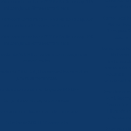
Laboratório 
 vidro com torneira de PTFE e Balão de cap. 125
Forma Eficie
ml com junta fêmea esmerilhada
Como Escolhe
 vidro com torneira de PTFE e Balão de cap. 250
Melhor Pes
ml com junta fêmea esmerilhada
Filtro para S
 vidro com torneira de PTFE e Balão de cap. 500
Indústria
ml com junta fêmea esmerilhada
Como Escolhe
sador de ALLIHN, tipo bola com duas juntas
Melhores
esmerilhadas
Materiais d
Laboratório p
sador de GRAHAM, tipo serpentina com duas
Potencializ
juntas esmerilhadas
seus Resulta
ne de vidro de Sedimentação de IMHOFF
Descubra com
Funil Buchn
Conjunto de Filtração para vácuo
Revoluciona
Filtração e
ssecador com luva e placa de porcelana
Laboratório
Extrator de SOXHLET completo
Desvendando