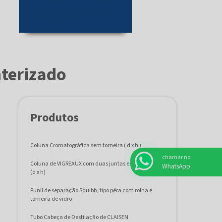
Pipeta volumétrica preço
Pipeta sorológica graduada
nterizado
Produtos
Coluna Cromatográfica sem torneira ( d x h )
chamar no
Coluna de VIGREAUX com duas juntas esmerilhadas
WhatsApp
(d x h)
Funil de separação Squibb, tipo pêra com rolha e
torneira de vidro
Tubo Cabeça de Destilação de CLAISEN