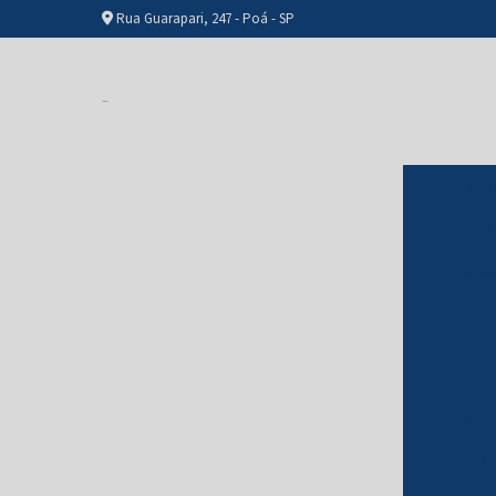
Rua Guarapari, 247 - Poá - SP
Col
Coluna de
Funil de s
T
Apar
Ap