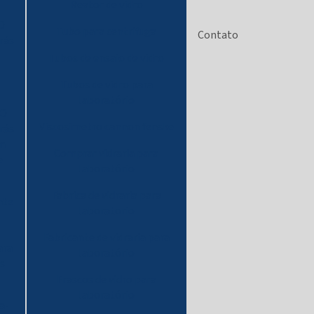
Reator de vidro
 O
Tubo para centrifuga
Contato
rás
Tubos de ensaio de vidro
Tubos de vidro para
laboratório
 O
Viscosimetro cannon fenske
rás
em
Comprar vidraria para
e
laboratório
Fabrica de vidraria para
nte
laboratorio
Fabricante de vidraria para
ara
laboratório
s
Frascos de vidro para
laboratório
a-