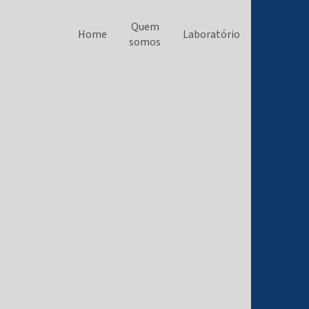
Fras
Quem
Frasco B
Home
Laboratório
somos
Frasco d
Fras
Fra
Fr
Frasco La
Frasco La