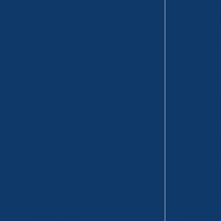
co Armadilha de Wildman
Frasco B.O.D
Balão de
Destilação:
orel com tampa
Frasco Conta Gotas âmbar
Segredo por T
da Pureza
Frasco Conta Gotas Incolor
Química
Frasco de ERLENMEYER boca estreita
Frasco
Frasco de Kitazato para filtragem
Erlenmeyer:
Segredo por T
e MARIOTTE com saída para junta esmerilhada
da Ciência 
Cada Curva 
co de MARIOTTE com saída para mangueira
Volume
sco Erlenmeyer com rolha de polietileno
Frasco Reage
de Vidro: A
asco Erlenmeyer com tampa rosca GL 45
Escolha
vador de Gás, tipo Dreschel com cilindro poroso
Inteligente p
e base de polipropileno
Laboratório
Modernos
vador de Gás, tipo Dreschel sem cilindro poroso
e base de vidro
Frascos Cont