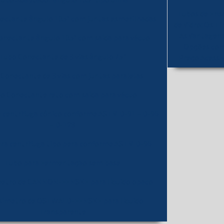
Tubo Adaptador ângulo 105° tipo unha
Tubos de Ens
ectante ângulo 105° com juntas esmerilhadas
de Vidro: Os Ti
As Vantagens
onectante ângulo 105° com saída para vácuo
Opções co
Tubo Conectante de 3 vias ângulo 75°
Preço Acessí
Conectante de 3 vias com juntas paralelas
o Conectante reto com saída para vácuo
 centrifuga cônico conforme ASTM D-91 – D-96
– D-128
ra centrifuga tipo pera conforme ASTM D-96
Tubo para Fermentação sem base
metro de CANNON-FENSKE para líquido opaco
osímetro de OSTWALD-FENSKE para líquido
Transparente