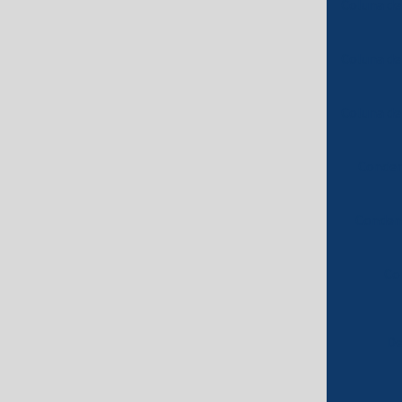
Coluna de
Coluna de
Coluna de
Conden
Conden
Co
De