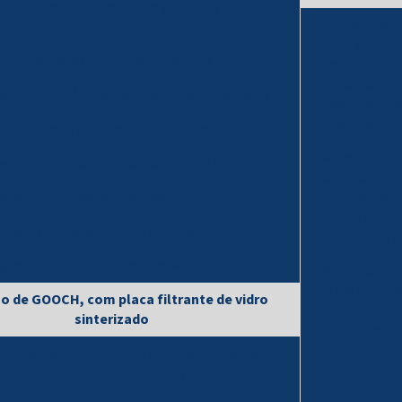
Cassia com rolha de vidro e gargalo graduado de
Alça de Drigal
10 ml
de Vidro: A
Balão de kohrausch volumétrico
Importância
Como Escolhe
volumétrico Âmbar com rolha de Polietileno
Ideal para S
Laboratóri
ão Volumétrico com rolha de polietileno
Becker de Vid
ecker Forma Alta Graduado - Berzelius
Guia Comple
ecker Forma Baixa Graduado – GRIFFIN
para Uso Segu
Prático em
ureta graduada com torneira de PTFE
Laboratório
 graduada tipo Redutec com válvula de PTFE
Bureta de vid
Como escolhe
o de GOOCH, com placa filtrante de vidro
utilizar
sinterizado
corretamen
Cromatográfica com torneira de vidro e placa
Como Compr
porosa Filtrante ( d x h )
Vidraria par