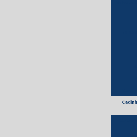
Balão de 
Balão 
Bal
B
B
B
Bureta
Cadinh
Coluna 